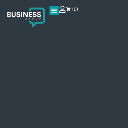
(
0
)