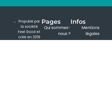
Pages
Infos
Propulsé par
la société
Qui sommes-
Mentions
Feel Good et
nous ?
légales
créé en 2019
Annuaire BG+
Politique de
par Floran
COMBE, Le
confidentialité
Nous
Business
contacter
Conditions
Group est un
d'utilisation
espace
virtuel qui à
pour vocation
de
rapprocher
les chefs
d’entreprises
du Gard et de
L’Hérault, de
petites