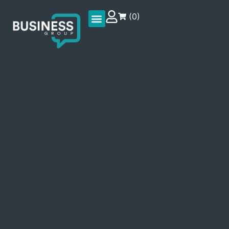
(
0
)